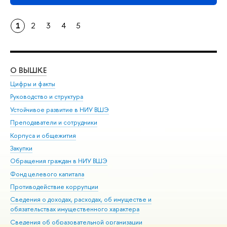
1
2
3
4
5
О ВЫШКЕ
ОБ
Цифры и факты
Ли
Руководство и структура
Дов
Устойчивое развитие в НИУ ВШЭ
Ол
Преподаватели и сотрудники
При
Корпуса и общежития
Вы
Закупки
При
Обращения граждан в НИУ ВШЭ
Ас
Фонд целевого капитала
До
Противодействие коррупции
Цен
Сведения о доходах, расходах, об имуществе и
Би
обязательствах имущественного характера
Об
Сведения об образовательной организации
Обр