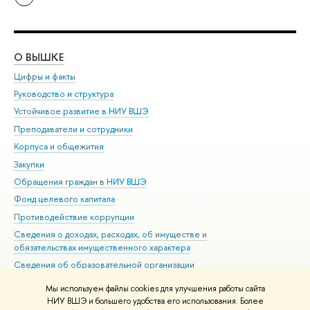
О ВЫШКЕ
ОБ
Цифры и факты
Ли
Руководство и структура
Дов
Устойчивое развитие в НИУ ВШЭ
Ол
Преподаватели и сотрудники
При
Корпуса и общежития
Вы
Закупки
При
Обращения граждан в НИУ ВШЭ
Ас
Фонд целевого капитала
До
Противодействие коррупции
Цен
Сведения о доходах, расходах, об имуществе и
Би
обязательствах имущественного характера
Об
Сведения об образовательной организации
Обр
Людям с ограниченными возможностями здоровья
Мы используем файлы cookies для улучшения работы сайта
Единая платежная страница
НИУ ВШЭ и большего удобства его использования. Более