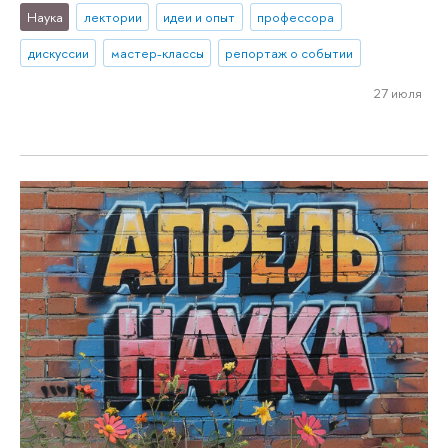
Наука
лектории
идеи и опыт
профессора
дискуссии
мастер-классы
репортаж о событии
27 июля