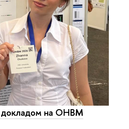
м докладом на OHBM