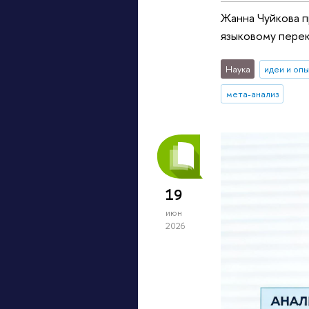
Жанна Чуйкова 
языковому перек
Наука
идеи и оп
мета-анализ
19
июн
2026