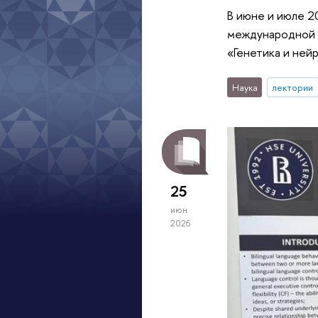
В июне и июле 2
международной 
«Генетика и ней
Наука
лектории
25
июн
2026