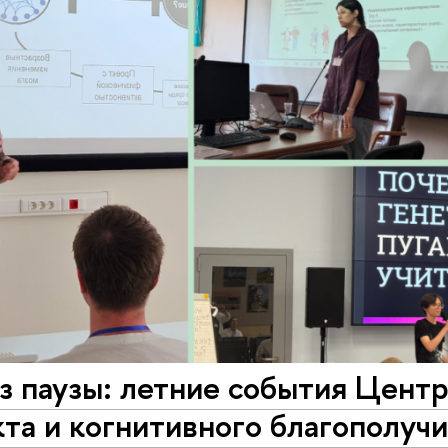
з паузы: летние события Цент
та и когнитивного благополуч