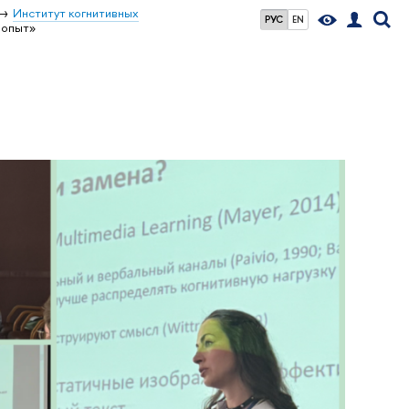
Институт когнитивных
РУС
EN
 опыт»