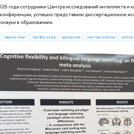
026 года сотрудники Центра исследований интеллекта и к
конференции, успешно представили диссертационное ис
ронауки в образовании».
идеи и опыт
профессора
дискуссии
мастер-классы
репор