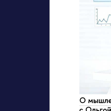
О мышле
с Ольго