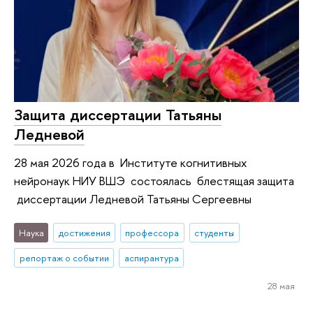
Защита диссертации Татьяны
Ледневой
28 мая 2026 года в Институте когнитивных
нейронаук НИУ ВШЭ состоялась блестящая защита
диссертации Ледневой Татьяны Сергеевны
Наука
достижения
профессора
студенты
репортаж о событии
аспирантура
28 мая