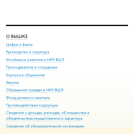
О ВЫШКЕ
ОБ
Цифры и факты
Ли
Руководство и структура
Дов
Устойчивое развитие в НИУ ВШЭ
Ол
Преподаватели и сотрудники
При
Корпуса и общежития
Вы
Закупки
При
Обращения граждан в НИУ ВШЭ
Ас
Фонд целевого капитала
До
Противодействие коррупции
Цен
Сведения о доходах, расходах, об имуществе и
Би
обязательствах имущественного характера
Об
Сведения об образовательной организации
Обр
Людям с ограниченными возможностями здоровья