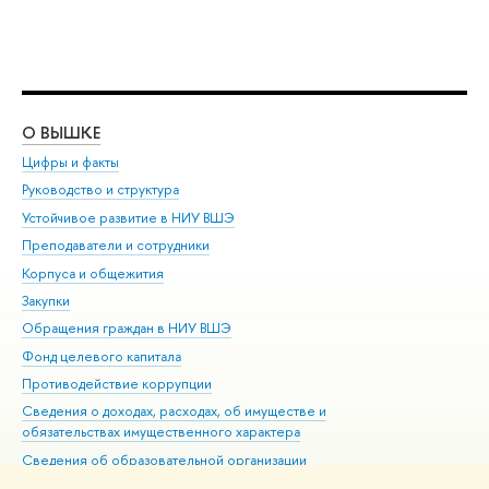
О ВЫШКЕ
ОБ
Цифры и факты
Ли
Руководство и структура
Дов
Устойчивое развитие в НИУ ВШЭ
Ол
Преподаватели и сотрудники
При
Корпуса и общежития
Вы
Закупки
При
Обращения граждан в НИУ ВШЭ
Ас
Фонд целевого капитала
До
Противодействие коррупции
Цен
Сведения о доходах, расходах, об имуществе и
Би
обязательствах имущественного характера
Об
Сведения об образовательной организации
Обр
Людям с ограниченными возможностями здоровья