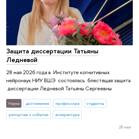
Защита диссертации Татьяны
Ледневой
28 мая 2026 года в Институте когнитивных
нейронаук НИУ ВШЭ состоялась блестящая защита
диссертации Ледневой Татьяны Сергеевны
Наука
достижения
профессора
студенты
репортаж о событии
аспирантура
28 мая