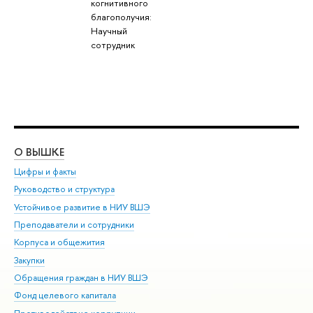
когнитивного
благополучия:
Научный
сотрудник
О ВЫШКЕ
ОБ
Цифры и факты
Ли
Руководство и структура
Дов
Устойчивое развитие в НИУ ВШЭ
Ол
Преподаватели и сотрудники
При
Корпуса и общежития
Вы
Закупки
При
Обращения граждан в НИУ ВШЭ
Ас
Фонд целевого капитала
До