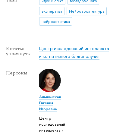
Темы
идеи и опыт
взгляд ученого
экспертиза
Нейроархитектура
нейроэстетика
Центр исследований интеллекта
В статье
упомянуты
и когнитивного благополучия
Персоны
Альшанская
Евгения
Игоревна
Центр
исследований
интеллекта и