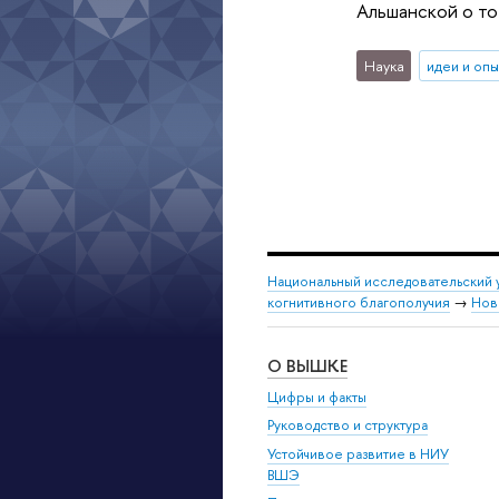
Альшанской о то
Наука
идеи и оп
Национальный исследовательский 
когнитивного благополучия
→
Нов
О ВЫШКЕ
Цифры и факты
Руководство и структура
Устойчивое развитие в НИУ
ВШЭ