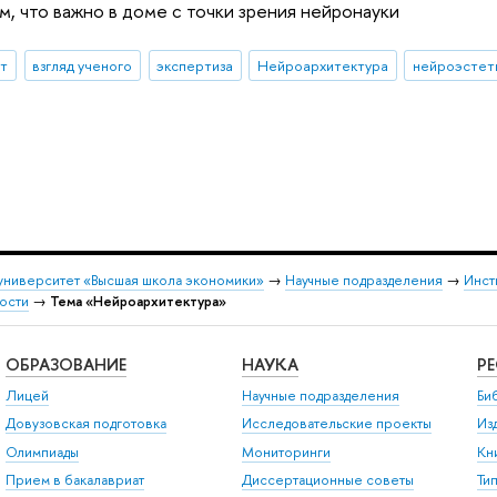
м, что важно в доме с точки зрения нейронауки
ыт
взгляд ученого
экспертиза
Нейроархитектура
нейроэстет
университет «Высшая школа экономики»
→
Научные подразделения
→
Инст
ости
→
Тема «Нейроархитектура»
ОБРАЗОВАНИЕ
НАУКА
Р
Лицей
Научные подразделения
Би
Довузовская подготовка
Исследовательские проекты
Из
Олимпиады
Мониторинги
Кн
Прием в бакалавриат
Диссертационные советы
Ти