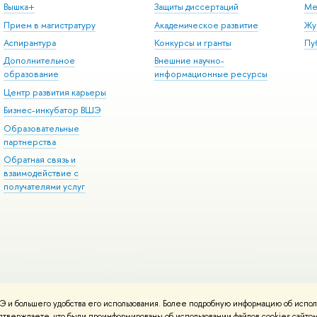
Вышка+
Защиты диссертаций
Ме
Прием в магистратуру
Академическое развитие
Жу
Аспирантура
Конкурсы и гранты
Пу
Дополнительное
Внешние научно-
образование
информационные ресурсы
Центр развития карьеры
Бизнес-инкубатор ВШЭ
Образовательные
партнерства
Обратная связь и
взаимодействие с
получателями услуг
 и большего удобства его использования. Более подробную информацию об испол
онтакты
Условия использования материалов
Политика конфиденциальност
подтверждаете, что были проинформированы об использовании файлов cookies сай