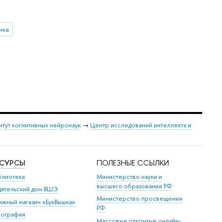
ика
итут когнитивных нейронаук
→
Центр исследований интеллекта и
ЕСУРСЫ
ПОЛЕЗНЫЕ ССЫЛКИ
блиотека
Министерство науки и
высшего образования РФ
дательский дом ВШЭ
Министерство просвещения
ижный магазин «БукВышка»
РФ
пография
Массовые открытые онлайн-