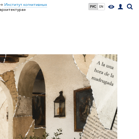
Институт когнитивных
РУС
EN
архитектура»