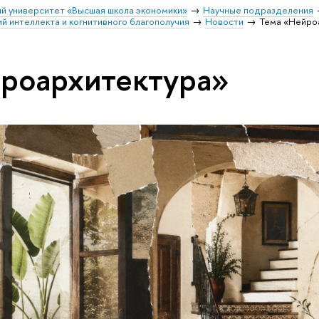
й университет «Высшая школа экономики»
Научные подразделения
й интеллекта и когнитивного благополучия
Новости
Тема «Нейро
роархитектура»