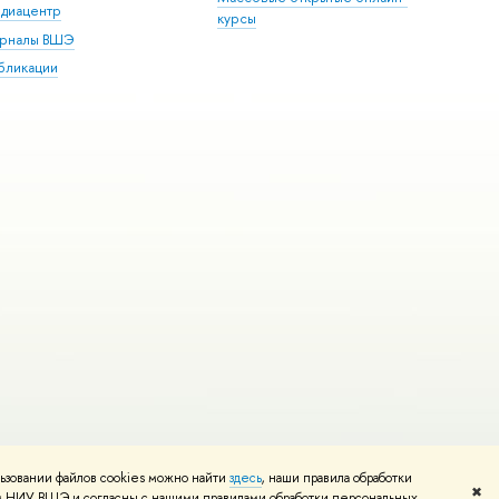
диацентр
курсы
рналы ВШЭ
бликации
ьзовании файлов cookies можно найти
здесь
, наши правила обработки
и
Карта сайта
Редактору
✖
том НИУ ВШЭ и согласны с нашими правилами обработки персональных