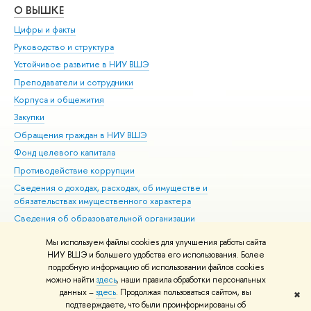
О ВЫШКЕ
ОБ
Цифры и факты
Ли
Руководство и структура
Дов
Устойчивое развитие в НИУ ВШЭ
Ол
Преподаватели и сотрудники
При
Корпуса и общежития
Вы
Закупки
При
Обращения граждан в НИУ ВШЭ
Ас
Фонд целевого капитала
До
Противодействие коррупции
Цен
Сведения о доходах, расходах, об имуществе и
Би
обязательствах имущественного характера
Об
Сведения об образовательной организации
Обр
Людям с ограниченными возможностями здоровья
Мы используем файлы cookies для улучшения работы сайта
Единая платежная страница
НИУ ВШЭ и большего удобства его использования. Более
подробную информацию об использовании файлов cookies
Работа в Вышке
можно найти
здесь
, наши правила обработки персональных
данных –
здесь
. Продолжая пользоваться сайтом, вы
✖
Редактору
подтверждаете, что были проинформированы об