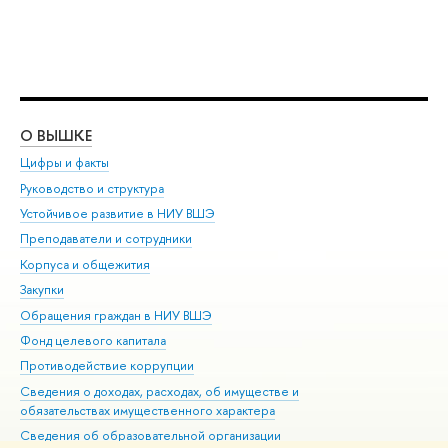
О ВЫШКЕ
ОБ
Цифры и факты
Ли
Руководство и структура
Дов
Устойчивое развитие в НИУ ВШЭ
Ол
Преподаватели и сотрудники
При
Корпуса и общежития
Вы
Закупки
При
Обращения граждан в НИУ ВШЭ
Ас
Фонд целевого капитала
До
Противодействие коррупции
Цен
Сведения о доходах, расходах, об имуществе и
Би
обязательствах имущественного характера
Об
Сведения об образовательной организации
Обр